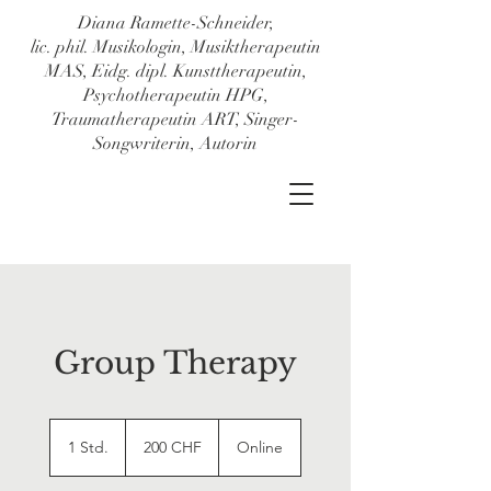
Diana Ramette-Schneider,
lic. phil. Musikologin, Musiktherapeutin
MAS, Eidg. dipl. Kunsttherapeutin,
Psychotherapeutin HPG,
Traumatherapeutin ART, Singer-
Songwriterin, Autorin
Group Therapy
200
Schweizer
1 Std.
1
200 CHF
Online
Franken
S
t