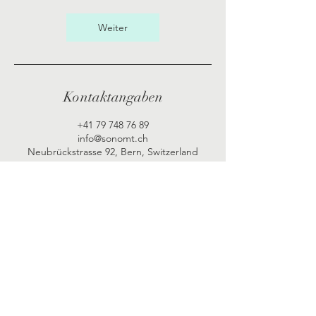
d
Weiter
Kontaktangaben
+41 79 748 76 89
info@sonomt.ch
Neubrückstrasse 92, Bern, Switzerland
SONO Musiktherapie -Praxis
© 2023, Diana Ramette-Schneider
Wohlbefinden