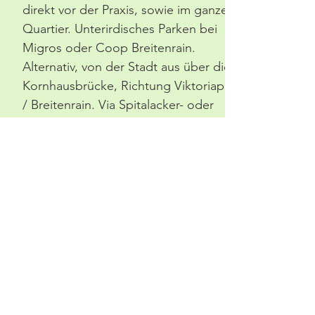
direkt vor der Praxis, sowie im ganzen
Quartier
. Unterirdisches Parken bei
Migros oder Coop Breitenrain.
Alternativ, von der Stadt aus über die
Kornhausbrücke, Richtung Viktoriaplatz
/ Breitenrain. Via Spitalacker- oder
Kasernenstrasse in den Waldhöheweg
einbiegen.
Anfahrt mit ÖV:
Von Bern, Bahnhof mit Tram Nr. 9
Richtung Bern Wankdorf / Bahnhof bis
Haltestelle Breitenrain (6 Min.). Beim
Ausstieg die Strasse überqueren und
rechts die Kasernenstrasse nehmen.
Nach ca. 300 m rechts in den
Waldhöheweg einbiegen. Die Praxis