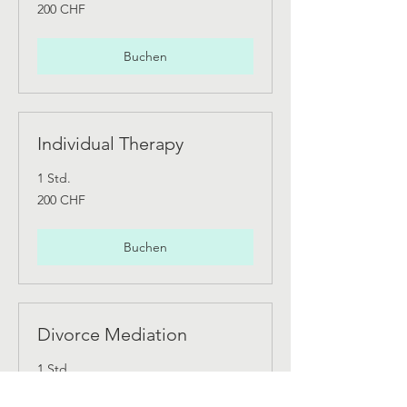
200
200 CHF
Schweizer
Franken
Buchen
Individual Therapy
1 Std.
200
200 CHF
Schweizer
Franken
Buchen
Divorce Mediation
1 Std.
200
200 CHF
Schweizer
Franken