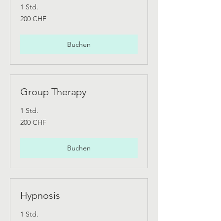
1 Std.
200
200 CHF
Schweizer
Franken
Buchen
Group Therapy
1 Std.
200
200 CHF
Schweizer
Franken
Buchen
Hypnosis
1 Std.