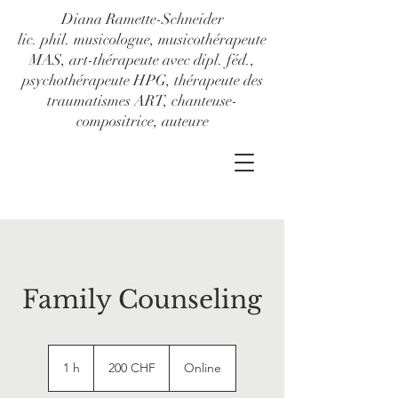
Diana Ramette-Schneider
lic. phil. musicologue, musicothérapeute
MAS, art-thérapeute avec dipl. féd.,
psychothérapeute HPG, thérapeute des
traumatismes ART, chanteuse-
compositrice, auteure
Family Counseling
200
francs
1 h
1
200 CHF
Online
suisses