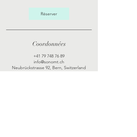
Réserver
Coordonnées
+41 79 748 76 89
info@sonomt.ch
Neubrückstrasse 92, Bern, Switzerland
SONO Musiktherapie -Praxis
© 2023, Diana Ramette-Schneider