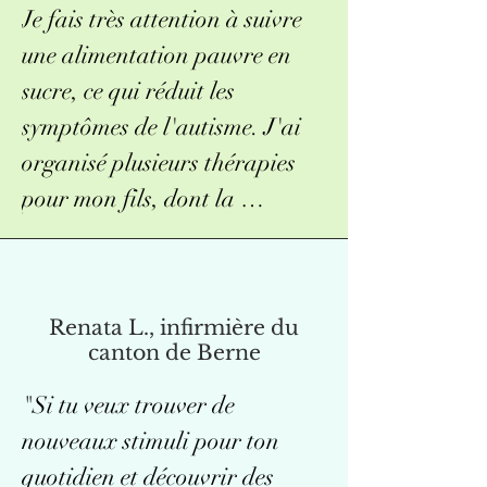
Je fais très attention à suivre 
musicothérapie, vous êtes au 
avec la voix) et quel que soit 
une alimentation pauvre en 
bon endroit avec Mme Ramette 
celui que j'ai choisi, Mme 
sucre, ce qui réduit les 
! Vous ne le regretterez pas !"
Ramette m'a toujours 
symptômes de l'autisme. J'ai 
accompagnée de telle sorte que 
organisé plusieurs thérapies 
le "morceau de musique 
pour mon fils, dont la 
personnel" qui en résultait me 
musicothérapie.

plaisait, m'encourageait, me 
donnait parfois des ailes.

      Si, au début, mon fils 
Renata L., infirmière du
réclamait ma présence et allait 
    Ma marge de manœuvre est 
canton de Berne
et venait majoritairement de 
nettement plus grande 
"Si tu veux trouver de 
manière agitée, il reste 
qu'avant la thérapie.

nouveaux stimuli pour ton 
maintenant sans problème seul 
quotidien et découvrir des 
à la musicothérapie avec Mme 