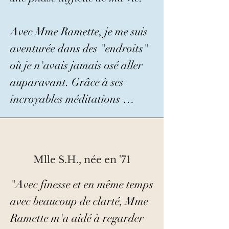
Avec Mme Ramette, je me suis 
aventurée dans des "endroits" 
où je n'avais jamais osé aller 
auparavant. Grâce à ses 
incroyables méditations 
guidées, j'ai pu voir à travers 
moi, revenir à mon enfant 
intérieur, le serrer dans mes 
Mlle S.H., née en '71
bras, la petite moi, et lui dire 
que tout va bien, que tout va 
"Avec finesse et en même temps 
s'arranger.

avec beaucoup de clarté, Mme 
Ramette m'a aidé à regarder 