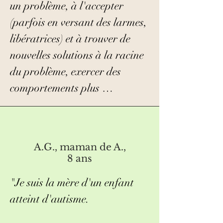
Nous avons fait toutes sortes 
un problème, à l'accepter 
de choses : de la méditation à 
(parfois en versant des larmes, 
l'écoute de sa belle voix, en 
libératrices) et à trouver de 
passant par l'essai de 
nouvelles solutions à la racine 
différents instruments, jusqu'à 
du problème, exercer des 
l'écriture de ma première 
comportements plus 
chanson personnelle. Mon 
appropriés, à remplacer de 
instrument préféré en absolu 
vieilles croyances par de 
était le lit sonore.

nouvelles qui me servent 
A.G., maman de A.,
mieux.

8 ans
Mme Ramette est étonnante, 
"Je suis la mère d'un enfant 
chaleureuse, ouverte, 
    Une très large palette 
atteint d'autisme.

sympathique. Si vous avez 
d'instruments est à disposition 
toujours eu l'idée d'essayer la 
(nous avons aussi travaillé 