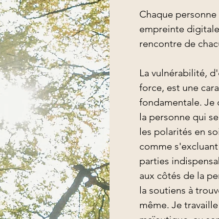
Chaque personne e
empreinte digitale 
rencontre de chacu
La vulnérabilité, d
force, est une car
fondamentale. Je c
la personne qui se
les polarités en soi
comme s'excluant
parties indispensab
aux côtés de la per
la soutiens à trou
même. Je travaille