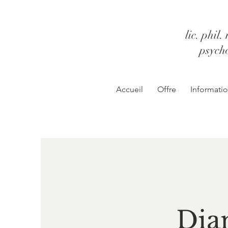
lic. phil
psych
Accueil
Offre
Informati
Dia