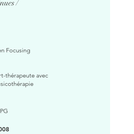
nues /
en Focusing
rt-thérapeute avec
usicothérapie
HPG
2008