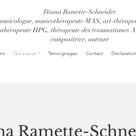
Diana Ramette-Schneider
. musicologue, musicothérapeute MAS, art-thérapeut
othérapeute HPG, thérapeute des traumatismes A
compositrice, auteure
ons
Qui suis-je ?
Témoignages
Contact
Déclaratio
na Ramette-Schne