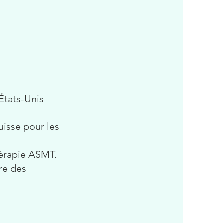
États-Unis
uisse pour les
hérapie ASMT.
re des